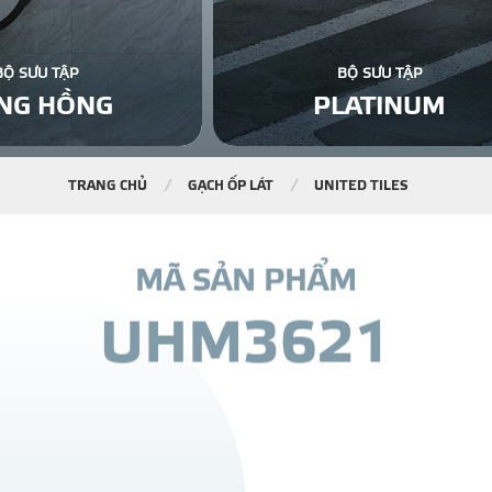
BỘ SƯU TẬP
BỘ SƯU TẬP
NG HỒNG
PLATINUM
TRANG CHỦ
GẠCH ỐP LÁT
UNITED TILES
M
Ã
S
Ả
N
P
H
Ẩ
M
U
H
M
3
6
2
1