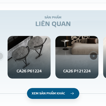
S
Ả
N
P
H
Ẩ
M
L
I
Ê
N
Q
U
A
N
CA26 P61224
CA26 P121224
XEM SẢN PHẨM KHÁC