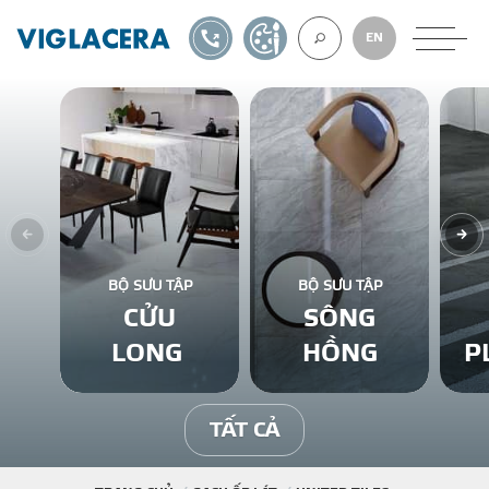
1900561582
TỰ THIẾT KẾ
EN
VỀ CHÚNG TÔ
GẠCH ỐP LÁT
BỘ SƯU TẬP
BỘ SƯU TẬP
CỬU
SÔNG
BÊ TÔNG KHÍ
LONG
HỒNG
P
NGÓI LỢP
TẤT CẢ
XUẤT KHẨU