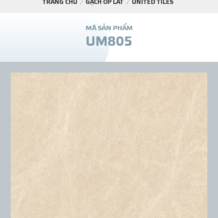
TRANG CHỦ
GẠCH ỐP LÁT
UNITED TILES
DỰ Á
M
Ã
S
Ả
N
P
H
Ẩ
M
U
M
8
0
5
KÊNH PHÂN PHỐ
THƯ VIỆ
TIN SỰ KIỆN
TIN CHUYÊN MÔN
LIÊN HỆ - TƯ VẤ