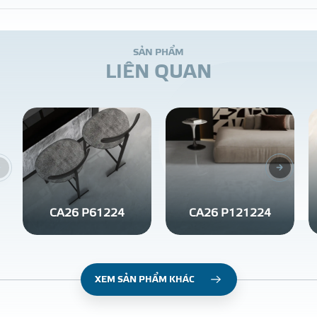
S
Ả
N
P
H
Ẩ
M
L
I
Ê
N
Q
U
A
N
CA26 P61224
CA26 P121224
XEM SẢN PHẨM KHÁC