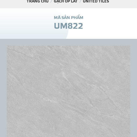
TRANG CHỦ
GẠCH ỐP LÁT
UNITED TILES
DỰ Á
M
Ã
S
Ả
N
P
H
Ẩ
M
U
M
8
2
2
KÊNH PHÂN PHỐ
THƯ VIỆ
TIN SỰ KIỆN
TIN CHUYÊN MÔN
LIÊN HỆ - TƯ VẤ