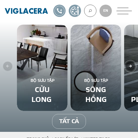
1900561582
TỰ THIẾT KẾ
EN
VỀ CHÚNG TÔ
GẠCH ỐP LÁT
BỘ SƯU TẬP
BỘ SƯU TẬP
CỬU
SÔNG
BÊ TÔNG KHÍ
LONG
HỒNG
P
NGÓI LỢP
TẤT CẢ
XUẤT KHẨU