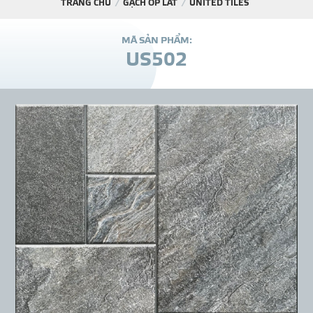
TRANG CHỦ
GẠCH ỐP LÁT
UNITED TILES
DỰ Á
M
Ã
S
Ả
N
P
H
Ẩ
M
:
U
S
5
0
2
KÊNH PHÂN PHỐ
THƯ VIỆ
TIN SỰ KIỆN
TIN CHUYÊN MÔN
LIÊN HỆ - TƯ VẤ