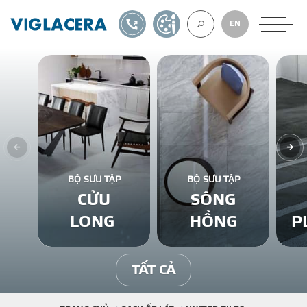
1900561582
TỰ THIẾT KẾ
EN
VỀ CHÚNG TÔ
GẠCH ỐP LÁT
BỘ SƯU TẬP
BỘ SƯU TẬP
CỬU
SÔNG
BÊ TÔNG KHÍ
LONG
HỒNG
P
NGÓI LỢP
TẤT CẢ
XUẤT KHẨU