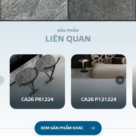
S
Ả
N
P
H
Ẩ
M
L
I
Ê
N
Q
U
A
N
CA26 P61224
CA26 P121224
XEM SẢN PHẨM KHÁC