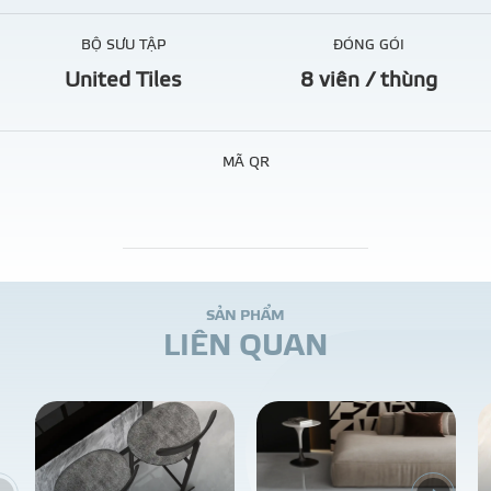
BỘ SƯU TẬP
ĐÓNG GÓI
United Tiles
8 viên / thùng
MÃ QR
S
Ả
N
P
H
Ẩ
M
L
I
Ê
N
Q
U
A
N