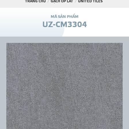
TRANG CHỦ
GẠCH ỐP LÁT
UNITED TILES
DỰ Á
M
Ã
S
Ả
N
P
H
Ẩ
M
U
Z
-
C
M
3
3
0
4
KÊNH PHÂN PHỐ
THƯ VIỆ
TIN SỰ KIỆN
TIN CHUYÊN MÔN
LIÊN HỆ - TƯ VẤ