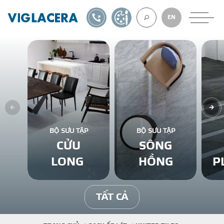
1900561582
TỰ THIẾT KẾ
EN
VỀ CHÚNG TÔ
GẠCH ỐP LÁT
BỘ SƯU TẬP
BỘ SƯU TẬP
CỬU
SÔNG
BÊ TÔNG KHÍ
LONG
HỒNG
P
NGÓI LỢP
TẤT CẢ
XUẤT KHẨU