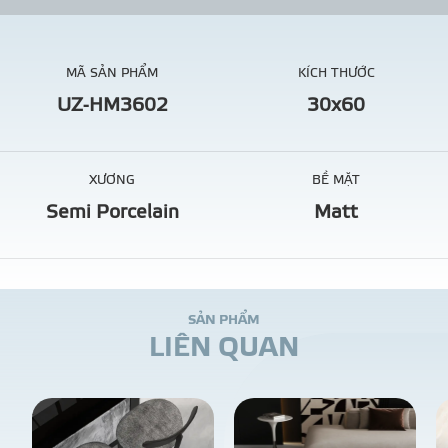
MÃ SẢN PHẨM
KÍCH THƯỚC
UZ-HM3602
30x60
XƯƠNG
BỀ MẶT
Semi Porcelain
Matt
S
Ả
N
P
H
Ẩ
M
L
I
Ê
N
Q
U
A
N