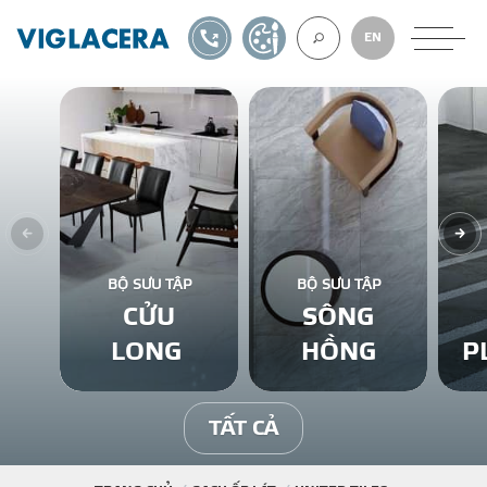
1900561582
TỰ THIẾT KẾ
EN
VỀ CHÚNG TÔ
GẠCH ỐP LÁT
BỘ SƯU TẬP
BỘ SƯU TẬP
CỬU
SÔNG
BÊ TÔNG KHÍ
LONG
HỒNG
P
NGÓI LỢP
TẤT CẢ
XUẤT KHẨU