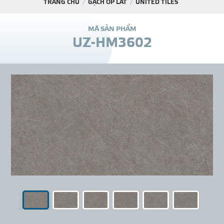
TRANG CHỦ
GẠCH ỐP LÁT
UNITED TILES
DỰ Á
M
Ã
S
Ả
N
P
H
Ẩ
M
U
Z
-
H
M
3
6
0
2
KÊNH PHÂN PHỐ
THƯ VIỆ
TIN SỰ KIỆN
TIN CHUYÊN MÔN
LIÊN HỆ - TƯ VẤ