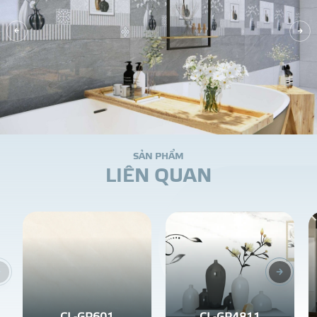
S
Ả
N
P
H
Ẩ
M
L
I
Ê
N
Q
U
A
N