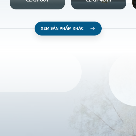
CL-GP601
CL-GP4811
XEM SẢN PHẨM KHÁC