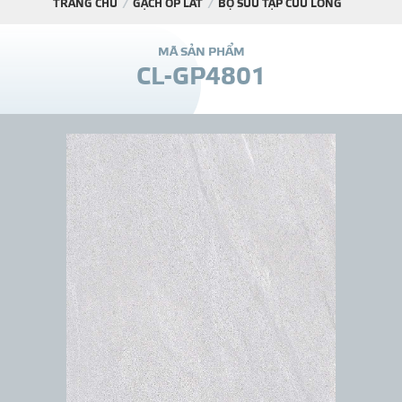
TRANG CHỦ
GẠCH ỐP LÁT
BỘ SƯU TẬP CỬU LONG
DỰ Á
M
Ã
S
Ả
N
P
H
Ẩ
M
C
L
-
G
P
4
8
0
1
KÊNH PHÂN PHỐ
THƯ VIỆ
TIN SỰ KIỆN
TIN CHUYÊN MÔN
LIÊN HỆ - TƯ VẤ