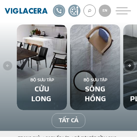
1900561582
TỰ THIẾT KẾ
EN
VỀ CHÚNG TÔ
GẠCH ỐP LÁT
BỘ SƯU TẬP
BỘ SƯU TẬP
CỬU
SÔNG
BÊ TÔNG KHÍ
LONG
HỒNG
P
NGÓI LỢP
TẤT CẢ
XUẤT KHẨU