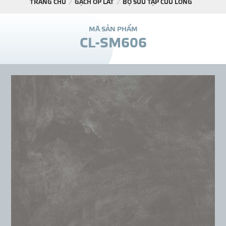
TRANG CHỦ
GẠCH ỐP LÁT
BỘ SƯU TẬP CỬU LONG
DỰ Á
M
Ã
S
Ả
N
P
H
Ẩ
M
C
L
-
S
M
6
0
6
KÊNH PHÂN PHỐ
THƯ VIỆ
TIN SỰ KIỆN
TIN CHUYÊN MÔN
LIÊN HỆ - TƯ VẤ