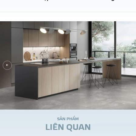
S
Ả
N
P
H
Ẩ
M
L
I
Ê
N
Q
U
A
N