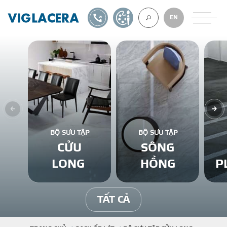
1900561582
TỰ THIẾT KẾ
EN
VỀ CHÚNG TÔ
GẠCH ỐP LÁT
BỘ SƯU TẬP
BỘ SƯU TẬP
CỬU
SÔNG
BÊ TÔNG KHÍ
LONG
HỒNG
P
NGÓI LỢP
TẤT CẢ
XUẤT KHẨU