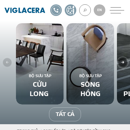
1900561582
TỰ THIẾT KẾ
EN
VỀ CHÚNG TÔ
GẠCH ỐP LÁT
BỘ SƯU TẬP
BỘ SƯU TẬP
CỬU
SÔNG
BÊ TÔNG KHÍ
LONG
HỒNG
P
NGÓI LỢP
TẤT CẢ
XUẤT KHẨU