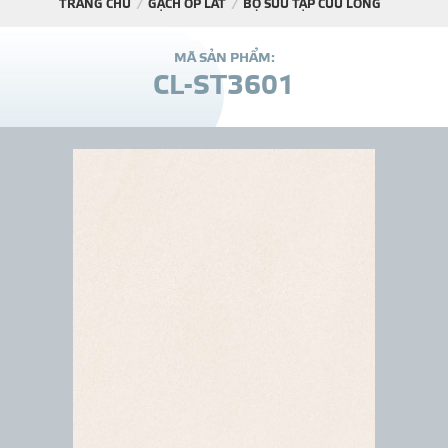
TRANG CHỦ
GẠCH ỐP LÁT
BỘ SƯU TẬP CỬU LONG
DỰ Á
M
Ã
S
Ả
N
P
H
Ẩ
M
:
C
L
-
S
T
3
6
0
1
KÊNH PHÂN PHỐ
THƯ VIỆ
TIN SỰ KIỆN
TIN CHUYÊN MÔN
LIÊN HỆ - TƯ VẤ