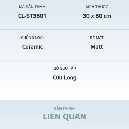
MÃ SẢN PHẨM
KÍCH THƯỚC
CL-ST3601
30 x 60 cm
CHỦNG LOẠI
BỀ MẶT
Ceramic
Matt
BỘ SƯU TẬP
Cửu Long
S
Ả
N
P
H
Ẩ
M
L
I
Ê
N
Q
U
A
N