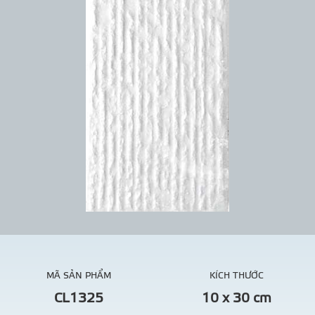
MÃ SẢN PHẨM
KÍCH THƯỚC
CL1325
10 x 30 cm