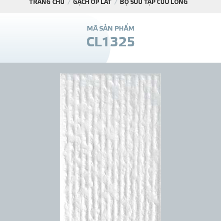
TRANG CHỦ
GẠCH ỐP LÁT
BỘ SƯU TẬP CỬU LONG
DỰ Á
M
Ã
S
Ả
N
P
H
Ẩ
M
C
L
1
3
2
5
KÊNH PHÂN PHỐ
THƯ VIỆ
TIN SỰ KIỆN
TIN CHUYÊN MÔN
LIÊN HỆ - TƯ VẤ