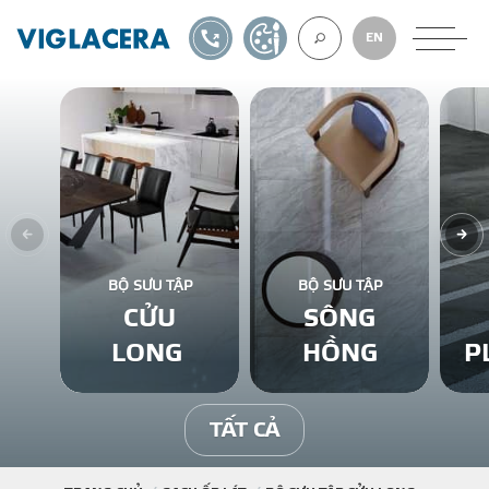
1900561582
TỰ THIẾT KẾ
EN
VỀ CHÚNG TÔ
GẠCH ỐP LÁT
BỘ SƯU TẬP
BỘ SƯU TẬP
CỬU
SÔNG
BÊ TÔNG KHÍ
LONG
HỒNG
P
NGÓI LỢP
TẤT CẢ
XUẤT KHẨU