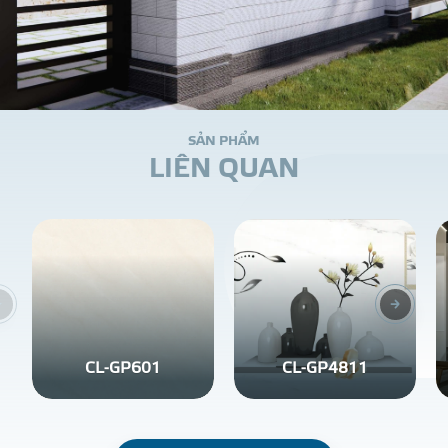
S
Ả
N
P
H
Ẩ
M
L
I
Ê
N
Q
U
A
N
CL-GP601
CL-GP4811