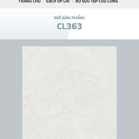
TRANG CHỦ
GẠCH ỐP LÁT
BỘ SƯU TẬP CỬU LONG
DỰ Á
M
Ã
S
Ả
N
P
H
Ẩ
M
:
C
L
3
6
3
KÊNH PHÂN PHỐ
THƯ VIỆ
TIN SỰ KIỆN
TIN CHUYÊN MÔN
LIÊN HỆ - TƯ VẤ