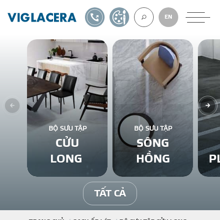
1900561582
TỰ THIẾT KẾ
EN
VỀ CHÚNG TÔ
GẠCH ỐP LÁT
BỘ SƯU TẬP
BỘ SƯU TẬP
CỬU
SÔNG
BÊ TÔNG KHÍ
LONG
HỒNG
P
NGÓI LỢP
TẤT CẢ
XUẤT KHẨU