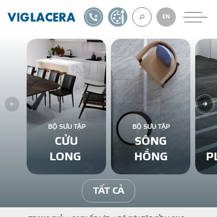
1900561582
TỰ THIẾT KẾ
EN
VỀ CHÚNG TÔ
GẠCH ỐP LÁT
BỘ SƯU TẬP
BỘ SƯU TẬP
CỬU
SÔNG
BÊ TÔNG KHÍ
LONG
HỒNG
P
NGÓI LỢP
TẤT CẢ
XUẤT KHẨU