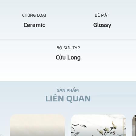
CHỦNG LOẠI
BỀ MẶT
Ceramic
Glossy
BỘ SƯU TẬP
Cửu Long
S
Ả
N
P
H
Ẩ
M
L
I
Ê
N
Q
U
A
N