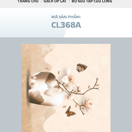
TRANG CHỦ
GẠCH ỐP LÁT
BỘ SƯU TẬP CỬU LONG
DỰ Á
M
Ã
S
Ả
N
P
H
Ẩ
M
:
C
L
3
6
8
A
KÊNH PHÂN PHỐ
THƯ VIỆ
TIN SỰ KIỆN
TIN CHUYÊN MÔN
LIÊN HỆ - TƯ VẤ