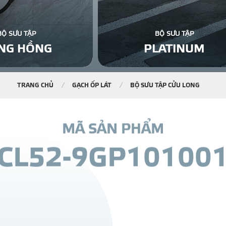
BỘ SƯU TẬP
BỘ SƯU TẬP
NG HỒNG
PLATINUM
TRANG CHỦ
GẠCH ỐP LÁT
BỘ SƯU TẬP CỬU LONG
M
Ã
S
Ả
N
P
H
Ẩ
M
C
L
5
2
-
9
G
P
1
0
1
0
0