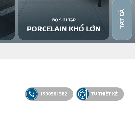
TẤT CẢ
BỘ SƯU TẬP
PORCELAIN KHỔ LỚN
1
1900561582
TỰ THIẾT KẾ