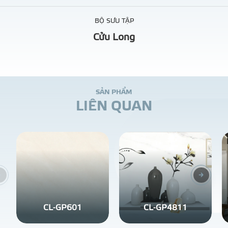
BỘ SƯU TẬP
Cửu Long
S
Ả
N
P
H
Ẩ
M
L
I
Ê
N
Q
U
A
N
CL-GP601
CL-GP4811