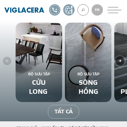
1900561582
TỰ THIẾT KẾ
EN
VỀ CHÚNG TÔ
GẠCH ỐP LÁT
BỘ SƯU TẬP
BỘ SƯU TẬP
CỬU
SÔNG
BÊ TÔNG KHÍ
LONG
HỒNG
P
NGÓI LỢP
TẤT CẢ
XUẤT KHẨU