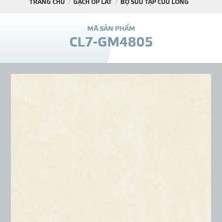
TRANG CHỦ
GẠCH ỐP LÁT
BỘ SƯU TẬP CỬU LONG
DỰ Á
M
Ã
S
Ả
N
P
H
Ẩ
M
C
L
7
-
G
M
4
8
0
5
KÊNH PHÂN PHỐ
THƯ VIỆ
TIN SỰ KIỆN
TIN CHUYÊN MÔN
LIÊN HỆ - TƯ VẤ