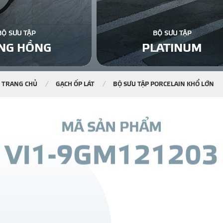
BỘ SƯU TẬP
BỘ SƯU TẬP
NG HỒNG
PLATINUM
TRANG CHỦ
GẠCH ỐP LÁT
BỘ SƯU TẬP PORCELAIN KHỔ LỚN
M
Ã
S
Ả
N
P
H
Ẩ
M
V
I
1
-
9
G
M
1
2
1
2
0
3