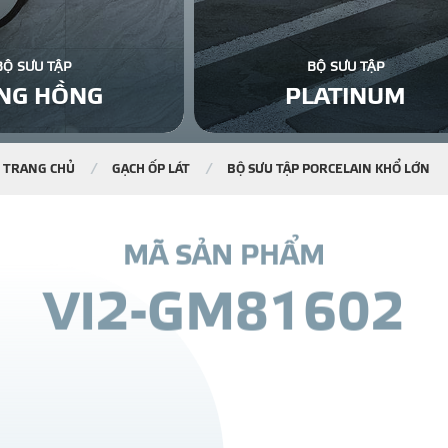
BỘ SƯU TẬP
BỘ SƯU TẬP
NG HỒNG
PLATINUM
TRANG CHỦ
GẠCH ỐP LÁT
BỘ SƯU TẬP PORCELAIN KHỔ LỚN
M
Ã
S
Ả
N
P
H
Ẩ
M
V
I
2
-
G
M
8
1
6
0
2