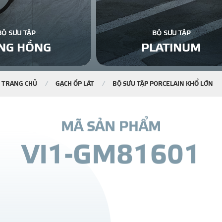
BỘ SƯU TẬP
BỘ SƯU TẬP
NG HỒNG
PLATINUM
TRANG CHỦ
GẠCH ỐP LÁT
BỘ SƯU TẬP PORCELAIN KHỔ LỚN
M
Ã
S
Ả
N
P
H
Ẩ
M
V
I
1
-
G
M
8
1
6
0
1