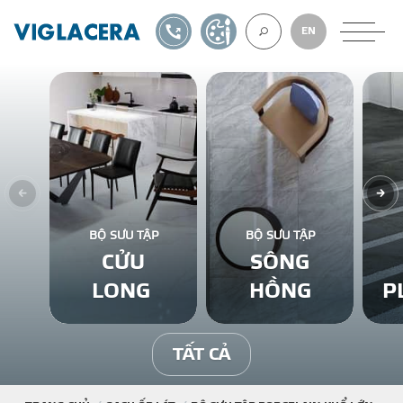
1900561582
TỰ THIẾT KẾ
EN
VỀ CHÚNG TÔ
GẠCH ỐP LÁT
BỘ SƯU TẬP
BỘ SƯU TẬP
CỬU
SÔNG
BÊ TÔNG KHÍ
LONG
HỒNG
P
NGÓI LỢP
TẤT CẢ
XUẤT KHẨU