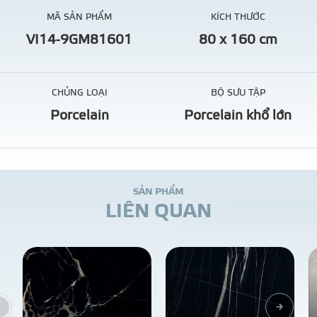
MÃ SẢN PHẨM
KÍCH THƯỚC
VI14-9GM81601
80 x 160 cm
CHỦNG LOẠI
BỘ SƯU TẬP
Porcelain
Porcelain khổ lớn
S
Ả
N
P
H
Ẩ
M
L
I
Ê
N
Q
U
A
N