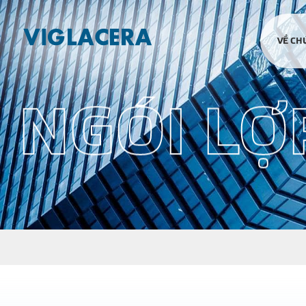
VỀ CH
N
G
Ó
I
L
Ợ