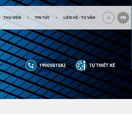
THƯ VIỆN
TIN TỨC
LIÊN HỆ - TƯ VẤN
EN
TÌM
KIẾM...
1900561582
TỰ THIẾT KẾ