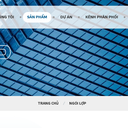
ÚNG TÔI
SẢN PHẨM
DỰ ÁN
KÊNH PHÂN PHỐI
P
TRANG CHỦ
NGÓI LỢP