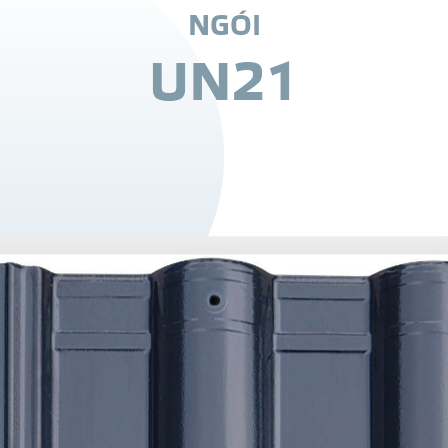
N
G
Ó
I
U
N
2
1