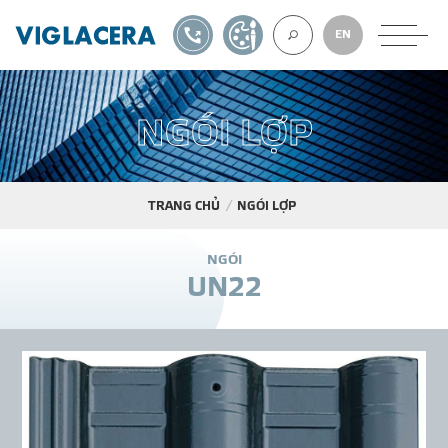
1900561582
TỰ THIẾT KẾ
EN
VỀ CHÚNG TÔ
N
G
Ó
I
L
Ợ
P
TRANG CHỦ
NGÓI LỢP
GẠCH ỐP LÁT
N
G
Ó
I
U
N
2
2
BÊ TÔNG KHÍ
NGÓI LỢP
XUẤT KHẨU