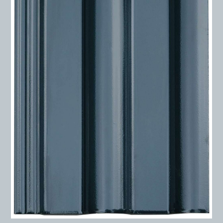
DỰ Á
KÊNH PHÂN PHỐ
THƯ VIỆ
TIN SỰ KIỆN
TIN CHUYÊN MÔN
LIÊN HỆ - TƯ VẤ