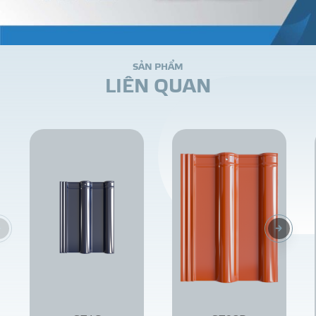
S
Ả
N
P
H
Ẩ
M
L
I
Ê
N
Q
U
A
N