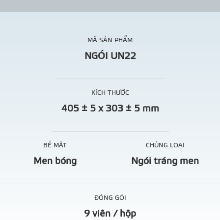
MÃ SẢN PHẨM
NGÓI UN22
KÍCH THƯỚC
405 ± 5 x 303 ± 5 mm
BỀ MẶT
CHỦNG LOẠI
Men bóng
Ngói tráng men
ĐÓNG GÓI
9 viên / hộp