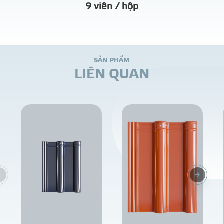
9 viên / hộp
S
Ả
N
P
H
Ẩ
M
L
I
Ê
N
Q
U
A
N