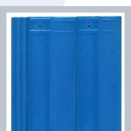
DỰ Á
KÊNH PHÂN PHỐ
THƯ VIỆ
TIN SỰ KIỆN
TIN CHUYÊN MÔN
LIÊN HỆ - TƯ VẤ