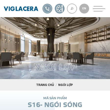
1900561582
TỰ THIẾT KẾ
EN
VỀ CHÚNG TÔ
GẠCH ỐP LÁT
N
G
Ó
I
L
Ợ
P
BÊ TÔNG KHÍ
NGÓI LỢP
TRANG CHỦ
NGÓI LỢP
XUẤT KHẨU
M
Ã
S
Ả
N
P
H
Ẩ
M
S
1
6
-
N
G
Ó
I
S
Ó
N
G