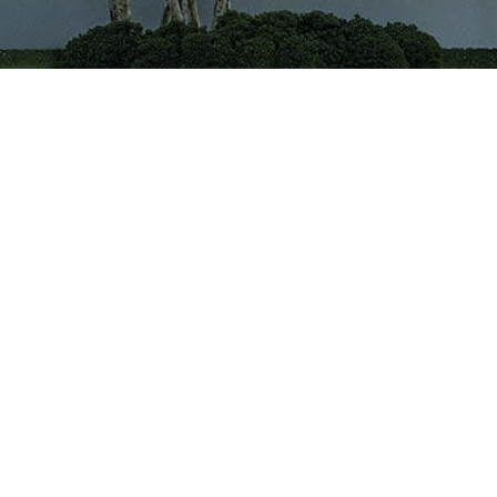
CÔNG TY CỔ PHẦN VIGLACERA TIÊN SƠN