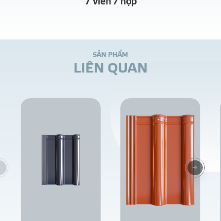
7 viên / hộp
S
Ả
N
P
H
Ẩ
M
L
I
Ê
N
Q
U
A
N