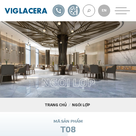
1900561582
TỰ THIẾT KẾ
EN
VỀ CHÚNG TÔ
GẠCH ỐP LÁT
N
G
Ó
I
L
Ợ
P
BÊ TÔNG KHÍ
NGÓI LỢP
TRANG CHỦ
NGÓI LỢP
XUẤT KHẨU
M
Ã
S
Ả
N
P
H
Ẩ
M
T
0
8