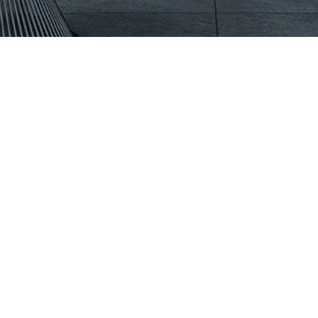
CÔNG TY CỔ PHẦN VIGLACERA TIÊN SƠN