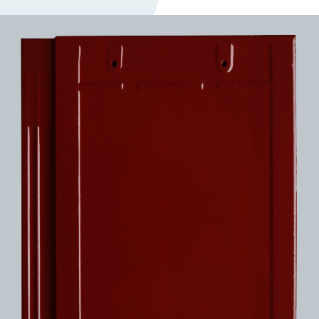
DỰ Á
KÊNH PHÂN PHỐ
THƯ VIỆ
TIN SỰ KIỆN
TIN CHUYÊN MÔN
LIÊN HỆ - TƯ VẤ