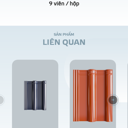
9 viên / hộp
S
Ả
N
P
H
Ẩ
M
L
I
Ê
N
Q
U
A
N