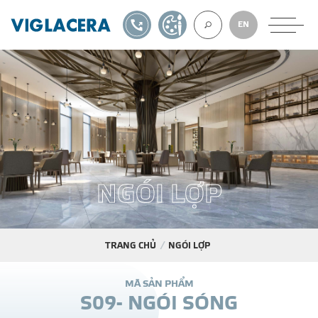
1900561582
TỰ THIẾT KẾ
EN
VỀ CHÚNG TÔ
GẠCH ỐP LÁT
N
G
Ó
I
L
Ợ
P
BÊ TÔNG KHÍ
NGÓI LỢP
TRANG CHỦ
NGÓI LỢP
XUẤT KHẨU
M
Ã
S
Ả
N
P
H
Ẩ
M
S
0
9
-
N
G
Ó
I
S
Ó
N
G