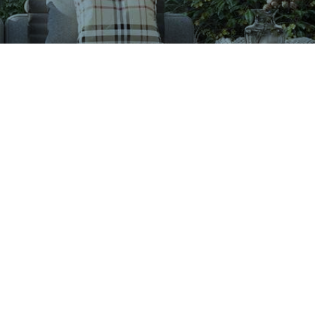
CÔNG TY CỔ PHẦN VIGLACERA TIÊN SƠN