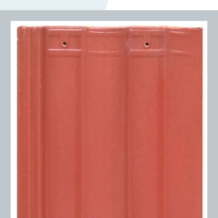
DỰ Á
KÊNH PHÂN PHỐ
THƯ VIỆ
TIN SỰ KIỆN
TIN CHUYÊN MÔN
LIÊN HỆ - TƯ VẤ