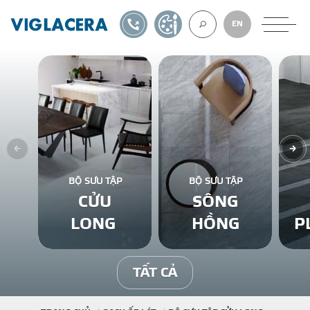
1900561582
TỰ THIẾT KẾ
EN
VỀ CHÚNG TÔ
GẠCH ỐP LÁT
BỘ SƯU TẬP
BỘ SƯU TẬP
CỬU
SÔNG
BÊ TÔNG KHÍ
LONG
HỒNG
P
NGÓI LỢP
TẤT CẢ
XUẤT KHẨU