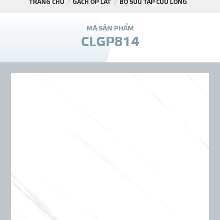
TRANG CHỦ
GẠCH ỐP LÁT
BỘ SƯU TẬP CỬU LONG
DỰ Á
M
Ã
S
Ả
N
P
H
Ẩ
M
C
L
G
P
8
1
4
KÊNH PHÂN PHỐ
THƯ VIỆ
TIN SỰ KIỆN
TIN CHUYÊN MÔN
LIÊN HỆ - TƯ VẤ