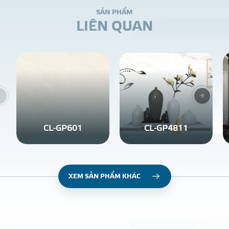
S
Ả
N
P
H
Ẩ
M
L
I
Ê
N
Q
U
A
N
CL-GP601
CL-GP4811
XEM SẢN PHẨM KHÁC