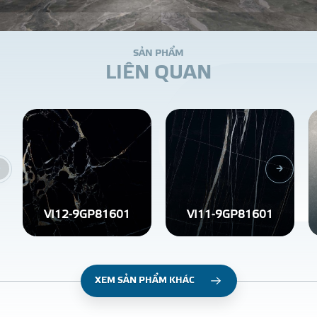
S
Ả
N
P
H
Ẩ
M
L
I
Ê
N
Q
U
A
N
VI12-9GP81601
VI11-9GP81601
XEM SẢN PHẨM KHÁC