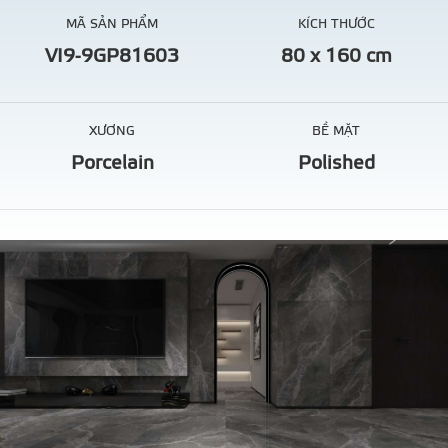
MÃ SẢN PHẨM
KÍCH THƯỚC
VI9-9GP81603
80 x 160 cm
XƯƠNG
BỀ MẶT
Porcelain
Polished