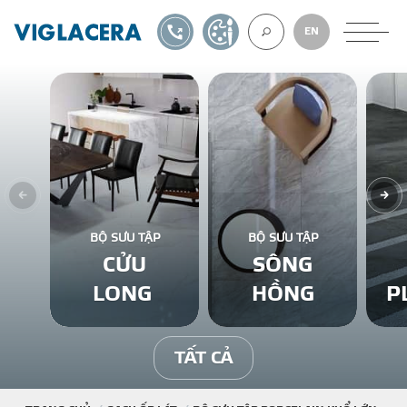
1900561582
TỰ THIẾT KẾ
EN
VỀ CHÚNG TÔ
GẠCH ỐP LÁT
BỘ SƯU TẬP
BỘ SƯU TẬP
CỬU
SÔNG
BÊ TÔNG KHÍ
LONG
HỒNG
P
NGÓI LỢP
TẤT CẢ
XUẤT KHẨU