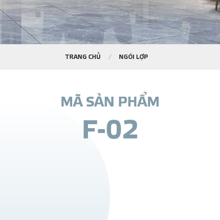
TRANG CHỦ
NGÓI LỢP
M
Ã
S
Ả
N
P
H
Ẩ
M
F
-
0
2