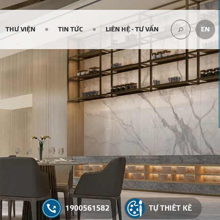
THƯ VIỆN
TIN TỨC
LIÊN HỆ - TƯ VẤN
EN
TÌM
KIẾM...
1900561582
TỰ THIẾT KẾ