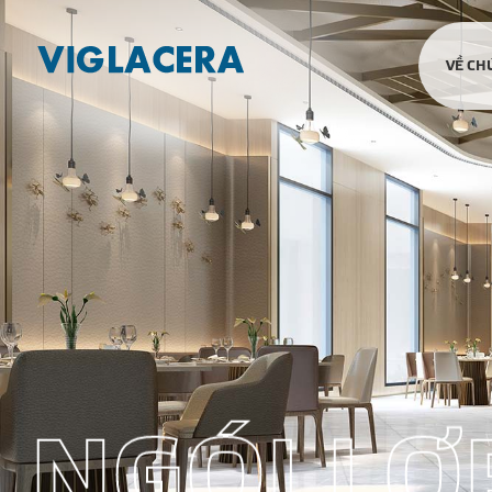
VỀ CH
N
G
Ó
I
L
Ợ