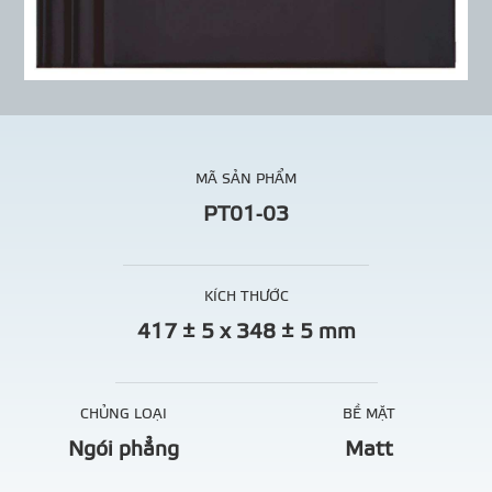
MÃ SẢN PHẨM
PT01-03
KÍCH THƯỚC
417 ± 5 x 348 ± 5 mm
CHỦNG LOẠI
BỀ MẶT
Ngói phẳng
Matt