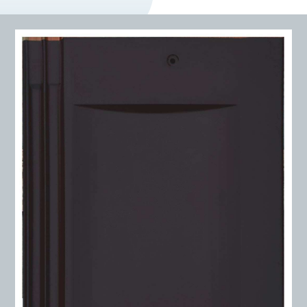
DỰ Á
KÊNH PHÂN PHỐ
THƯ VIỆ
TIN SỰ KIỆN
TIN CHUYÊN MÔN
LIÊN HỆ - TƯ VẤ