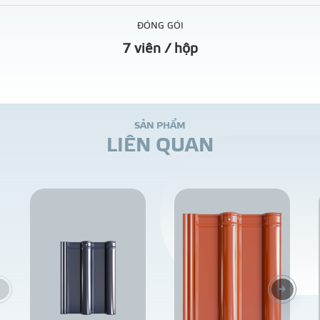
ĐÓNG GÓI
7 viên / hộp
S
Ả
N
P
H
Ẩ
M
L
I
Ê
N
Q
U
A
N