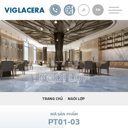
1900561582
TỰ THIẾT KẾ
EN
VỀ CHÚNG TÔ
GẠCH ỐP LÁT
N
G
Ó
I
L
Ợ
P
BÊ TÔNG KHÍ
NGÓI LỢP
TRANG CHỦ
NGÓI LỢP
XUẤT KHẨU
M
Ã
S
Ả
N
P
H
Ẩ
M
P
T
0
1
-
0
3