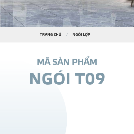
TRANG CHỦ
NGÓI LỢP
M
Ã
S
Ả
N
P
H
Ẩ
M
N
G
Ó
I
T
0
9