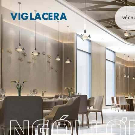
VỀ CH
N
G
Ó
I
L
Ợ