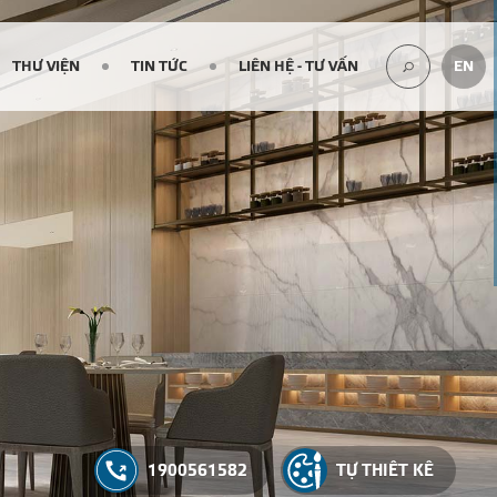
THƯ VIỆN
TIN TỨC
LIÊN HỆ - TƯ VẤN
EN
TÌM
KIẾM...
1900561582
TỰ THIẾT KẾ