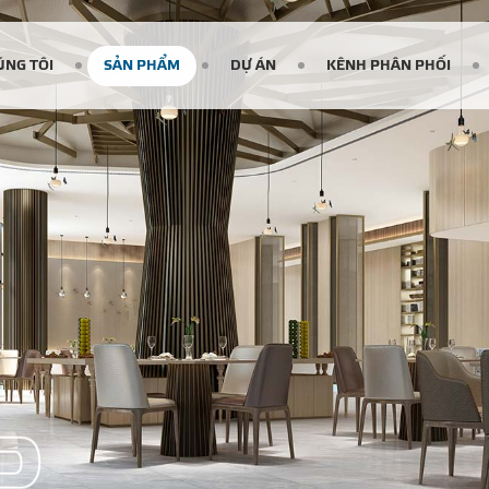
ÚNG TÔI
SẢN PHẨM
DỰ ÁN
KÊNH PHÂN PHỐI
P