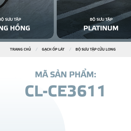
BỘ SƯU TẬP
BỘ SƯU TẬP
NG HỒNG
PLATINUM
TRANG CHỦ
GẠCH ỐP LÁT
BỘ SƯU TẬP CỬU LONG
M
Ã
S
Ả
N
P
H
Ẩ
M
:
C
L
-
C
E
3
6
1
1