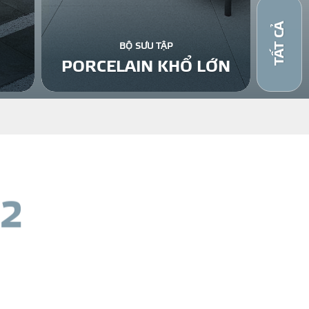
TẤT CẢ
BỘ SƯU TẬP
PORCELAIN KHỔ LỚN
2