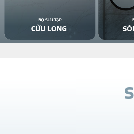
BỘ SƯU TẬP
CỬU LONG
SÔ
S