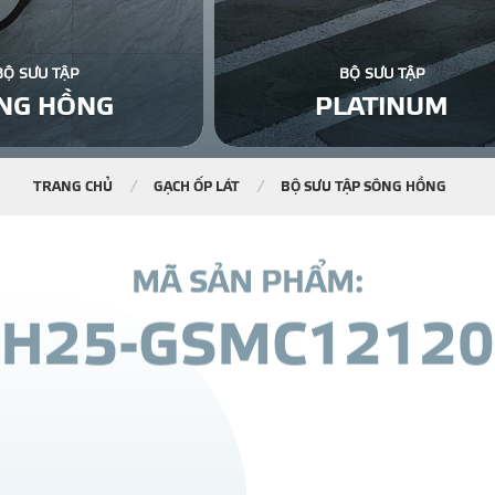
BỘ SƯU TẬP
BỘ SƯU TẬP
NG HỒNG
PLATINUM
TRANG CHỦ
GẠCH ỐP LÁT
BỘ SƯU TẬP SÔNG HỒNG
M
Ã
S
Ả
N
P
H
Ẩ
M
:
H
2
5
-
G
S
M
C
1
2
1
2
0