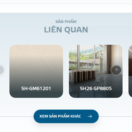
S
Ả
N
P
H
Ẩ
M
L
I
Ê
N
Q
U
A
N
SH-GM61201
SH26 GP8805
XEM SẢN PHẨM KHÁC