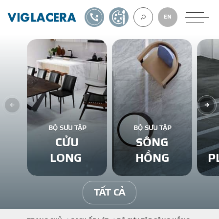
1900561582
TỰ THIẾT KẾ
EN
VỀ CHÚNG TÔ
GẠCH ỐP LÁT
BỘ SƯU TẬP
BỘ SƯU TẬP
CỬU
SÔNG
BÊ TÔNG KHÍ
LONG
HỒNG
P
NGÓI LỢP
TẤT CẢ
XUẤT KHẨU