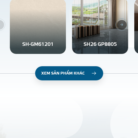
SH-GM61201
SH26 GP8805
XEM SẢN PHẨM KHÁC