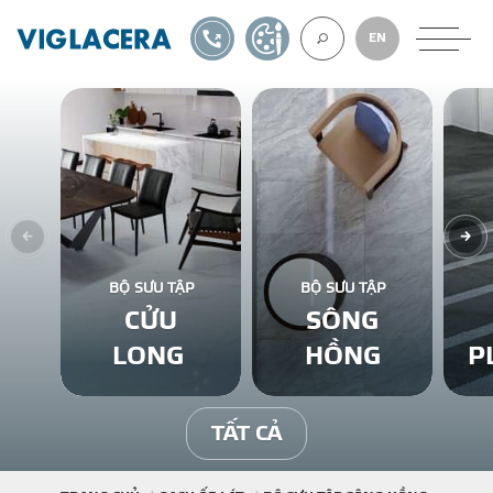
1900561582
TỰ THIẾT KẾ
EN
VỀ CHÚNG TÔ
GẠCH ỐP LÁT
BỘ SƯU TẬP
BỘ SƯU TẬP
CỬU
SÔNG
BÊ TÔNG KHÍ
LONG
HỒNG
P
NGÓI LỢP
TẤT CẢ
XUẤT KHẨU