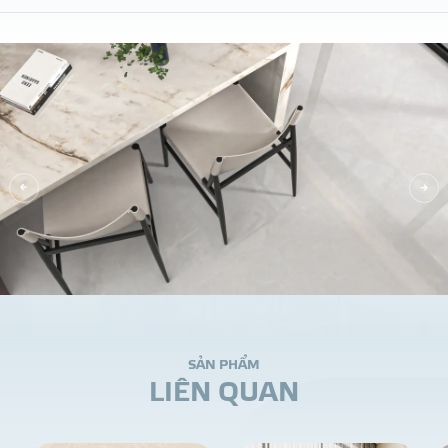
S
Ả
N
P
H
Ẩ
M
L
I
Ê
N
Q
U
A
N