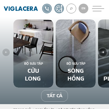
1900561582
TỰ THIẾT KẾ
EN
VỀ CHÚNG TÔ
GẠCH ỐP LÁT
BỘ SƯU TẬP
BỘ SƯU TẬP
CỬU
SÔNG
BÊ TÔNG KHÍ
LONG
HỒNG
P
NGÓI LỢP
TẤT CẢ
XUẤT KHẨU