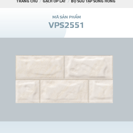
TRANG CHỦ
GẠCH ỐP LÁT
BỘ SƯU TẬP SÔNG HỒNG
DỰ Á
M
Ã
S
Ả
N
P
H
Ẩ
M
V
P
S
2
5
5
1
KÊNH PHÂN PHỐ
THƯ VIỆ
TIN SỰ KIỆN
TIN CHUYÊN MÔN
LIÊN HỆ - TƯ VẤ