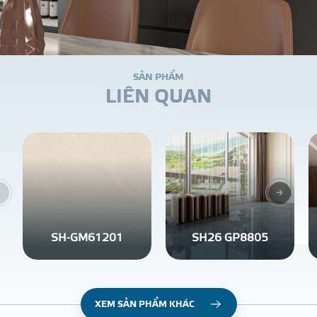
S
Ả
N
P
H
Ẩ
M
L
I
Ê
N
Q
U
A
N
SH-GM61201
SH26 GP8805
XEM SẢN PHẨM KHÁC