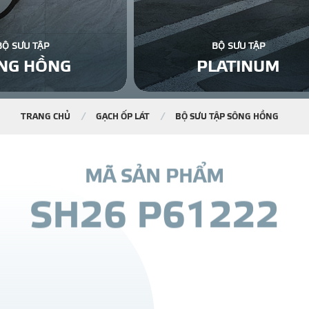
BỘ SƯU TẬP
BỘ SƯU TẬP
NG HỒNG
PLATINUM
TRANG CHỦ
GẠCH ỐP LÁT
BỘ SƯU TẬP SÔNG HỒNG
M
Ã
S
Ả
N
P
H
Ẩ
M
S
H
2
6
P
6
1
2
2
2