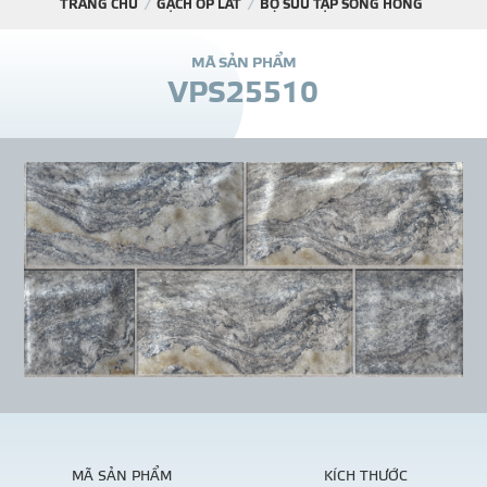
TRANG CHỦ
GẠCH ỐP LÁT
BỘ SƯU TẬP SÔNG HỒNG
DỰ Á
M
Ã
S
Ả
N
P
H
Ẩ
M
V
P
S
2
5
5
1
0
KÊNH PHÂN PHỐ
THƯ VIỆ
TIN SỰ KIỆN
TIN CHUYÊN MÔN
LIÊN HỆ - TƯ VẤ
MÃ SẢN PHẨM
KÍCH THƯỚC