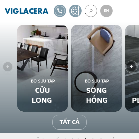
1900561582
TỰ THIẾT KẾ
EN
VỀ CHÚNG TÔ
GẠCH ỐP LÁT
BỘ SƯU TẬP
BỘ SƯU TẬP
CỬU
SÔNG
BÊ TÔNG KHÍ
LONG
HỒNG
P
NGÓI LỢP
TẤT CẢ
XUẤT KHẨU