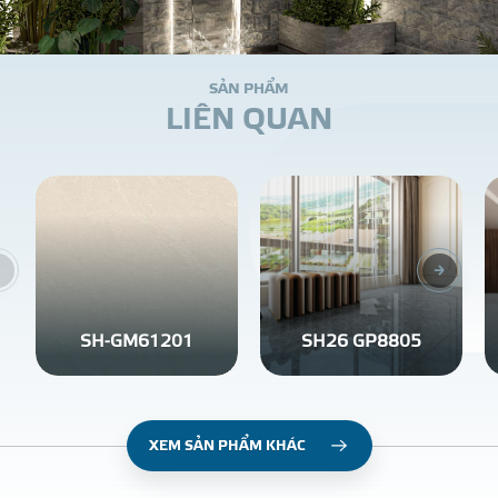
S
Ả
N
P
H
Ẩ
M
L
I
Ê
N
Q
U
A
N
SH-GM61201
SH26 GP8805
XEM SẢN PHẨM KHÁC