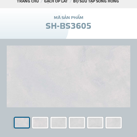
TRANG CHỦ
GẠCH ỐP LÁT
BỘ SƯU TẬP SÔNG HỒNG
DỰ Á
M
Ã
S
Ả
N
P
H
Ẩ
M
S
H
-
B
S
3
6
0
5
KÊNH PHÂN PHỐ
THƯ VIỆ
TIN SỰ KIỆN
TIN CHUYÊN MÔN
LIÊN HỆ - TƯ VẤ