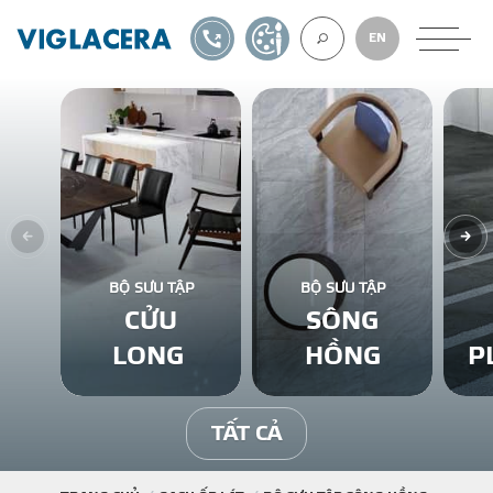
1900561582
TỰ THIẾT KẾ
EN
VỀ CHÚNG TÔ
GẠCH ỐP LÁT
BỘ SƯU TẬP
BỘ SƯU TẬP
CỬU
SÔNG
BÊ TÔNG KHÍ
LONG
HỒNG
P
NGÓI LỢP
TẤT CẢ
XUẤT KHẨU