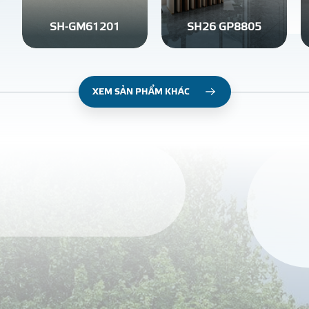
SH-GM61201
SH26 GP8805
XEM SẢN PHẨM KHÁC