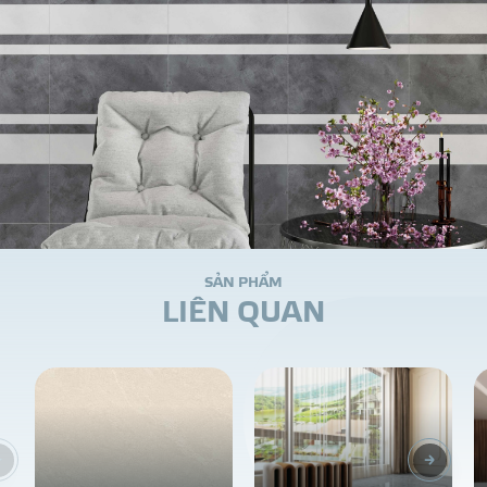
S
Ả
N
P
H
Ẩ
M
L
I
Ê
N
Q
U
A
N