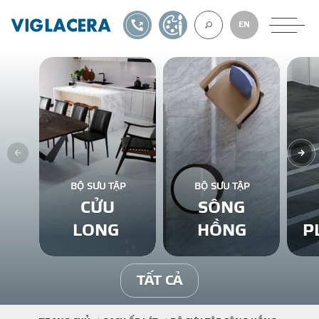
1900561582
TỰ THIẾT KẾ
EN
VỀ CHÚNG TÔ
GẠCH ỐP LÁT
BỘ SƯU TẬP
BỘ SƯU TẬP
CỬU
SÔNG
BÊ TÔNG KHÍ
LONG
HỒNG
P
NGÓI LỢP
TẤT CẢ
XUẤT KHẨU