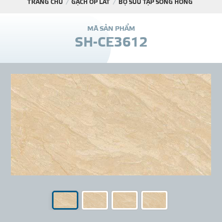
TRANG CHỦ
GẠCH ỐP LÁT
BỘ SƯU TẬP SÔNG HỒNG
DỰ Á
M
Ã
S
Ả
N
P
H
Ẩ
M
S
H
-
C
E
3
6
1
2
KÊNH PHÂN PHỐ
THƯ VIỆ
TIN SỰ KIỆN
TIN CHUYÊN MÔN
LIÊN HỆ - TƯ VẤ