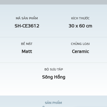
MÃ SẢN PHẨM
KÍCH THƯỚC
SH-CE3612
30 x 60 cm
BỀ MẶT
CHỦNG LOẠI
Matt
Ceramic
BỘ SƯU TẬP
Sông Hồng
S
Ả
N
P
H
Ẩ
M