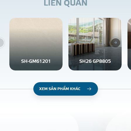
L
I
Ê
N
Q
U
A
N
SH-GM61201
SH26 GP8805
XEM SẢN PHẨM KHÁC