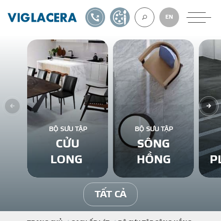
1900561582
TỰ THIẾT KẾ
EN
VỀ CHÚNG TÔ
GẠCH ỐP LÁT
BỘ SƯU TẬP
BỘ SƯU TẬP
CỬU
SÔNG
BÊ TÔNG KHÍ
LONG
HỒNG
P
NGÓI LỢP
TẤT CẢ
XUẤT KHẨU