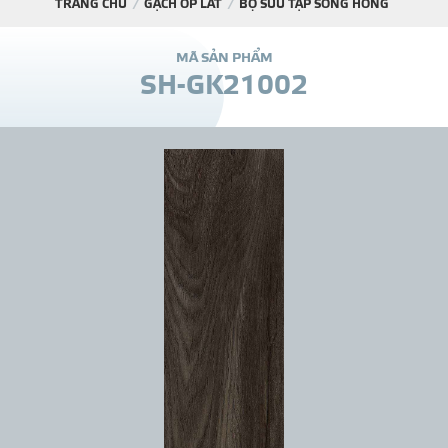
TRANG CHỦ
GẠCH ỐP LÁT
BỘ SƯU TẬP SÔNG HỒNG
DỰ Á
M
Ã
S
Ả
N
P
H
Ẩ
M
S
H
-
G
K
2
1
0
0
2
KÊNH PHÂN PHỐ
THƯ VIỆ
TIN SỰ KIỆN
TIN CHUYÊN MÔN
LIÊN HỆ - TƯ VẤ