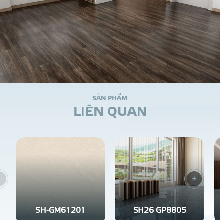
S
Ả
N
P
H
Ẩ
M
L
I
Ê
N
Q
U
A
N
SH-GM61201
SH26 GP8805