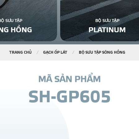
BỘ SƯU TẬP
BỘ SƯU TẬP
NG HỒNG
PLATINUM
TRANG CHỦ
GẠCH ỐP LÁT
BỘ SƯU TẬP SÔNG HỒNG
M
Ã
S
Ả
N
P
H
Ẩ
M
S
H
-
G
P
6
0
5