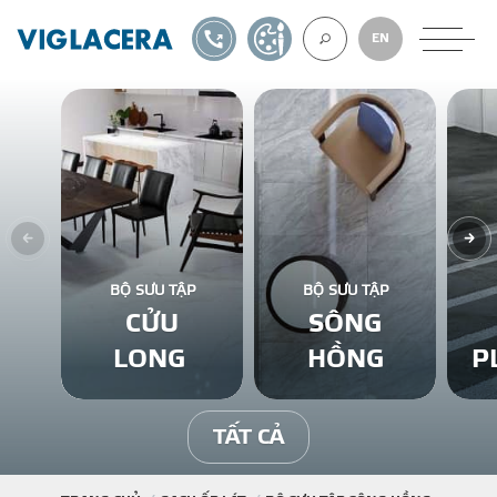
1900561582
TỰ THIẾT KẾ
EN
VỀ CHÚNG TÔ
GẠCH ỐP LÁT
BỘ SƯU TẬP
BỘ SƯU TẬP
CỬU
SÔNG
BÊ TÔNG KHÍ
LONG
HỒNG
P
NGÓI LỢP
TẤT CẢ
XUẤT KHẨU