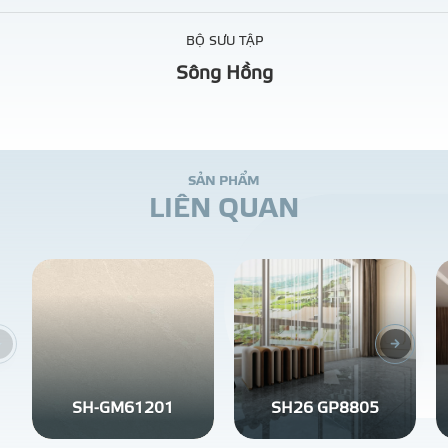
BỘ SƯU TẬP
Sông Hồng
S
Ả
N
P
H
Ẩ
M
L
I
Ê
N
Q
U
A
N
SH-GM61201
SH26 GP8805