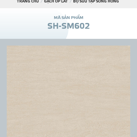
TRANG CHỦ
GẠCH ỐP LÁT
BỘ SƯU TẬP SÔNG HỒNG
DỰ Á
M
Ã
S
Ả
N
P
H
Ẩ
M
S
H
-
S
M
6
0
2
KÊNH PHÂN PHỐ
THƯ VIỆ
TIN SỰ KIỆN
TIN CHUYÊN MÔN
LIÊN HỆ - TƯ VẤ