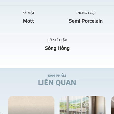
BỀ MẶT
CHỦNG LOẠI
Matt
Semi Porcelain
BỘ SƯU TẬP
Sông Hồng
S
Ả
N
P
H
Ẩ
M
L
I
Ê
N
Q
U
A
N