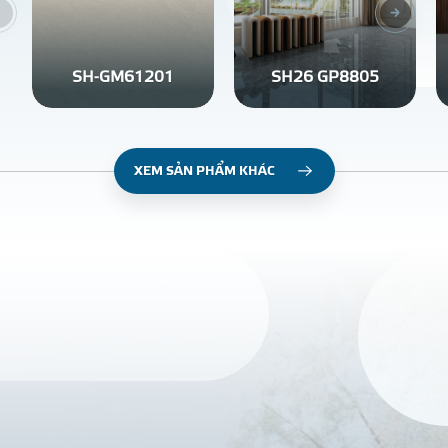
SH-GM61201
SH26 GP8805
XEM SẢN PHẨM KHÁC