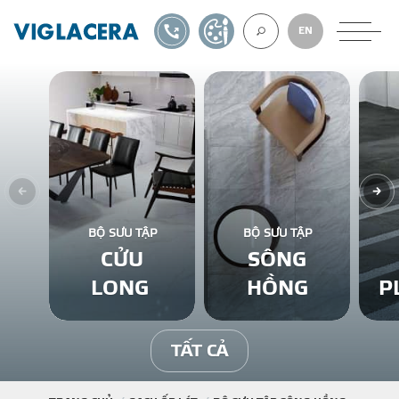
1900561582
TỰ THIẾT KẾ
EN
VỀ CHÚNG TÔ
GẠCH ỐP LÁT
BỘ SƯU TẬP
BỘ SƯU TẬP
CỬU
SÔNG
BÊ TÔNG KHÍ
LONG
HỒNG
P
NGÓI LỢP
TẤT CẢ
XUẤT KHẨU