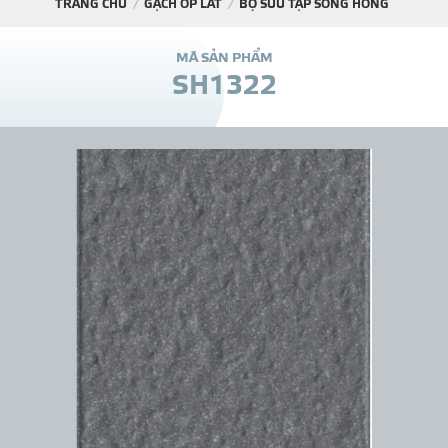
TRANG CHỦ
GẠCH ỐP LÁT
BỘ SƯU TẬP SÔNG HỒNG
DỰ Á
M
Ã
S
Ả
N
P
H
Ẩ
M
S
H
1
3
2
2
KÊNH PHÂN PHỐ
THƯ VIỆ
TIN SỰ KIỆN
TIN CHUYÊN MÔN
LIÊN HỆ - TƯ VẤ