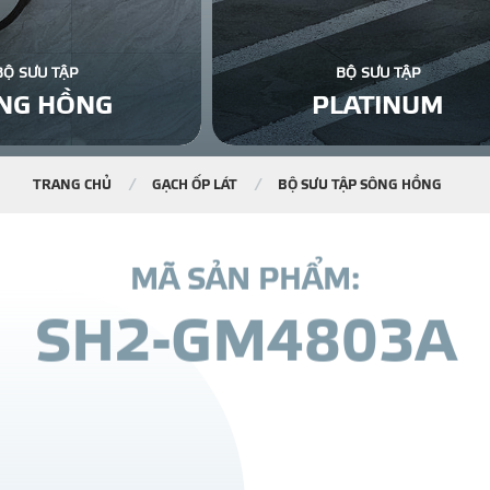
BỘ SƯU TẬP
BỘ SƯU TẬP
NG HỒNG
PLATINUM
TRANG CHỦ
GẠCH ỐP LÁT
BỘ SƯU TẬP SÔNG HỒNG
M
Ã
S
Ả
N
P
H
Ẩ
M
:
S
H
2
-
G
M
4
8
0
3
A