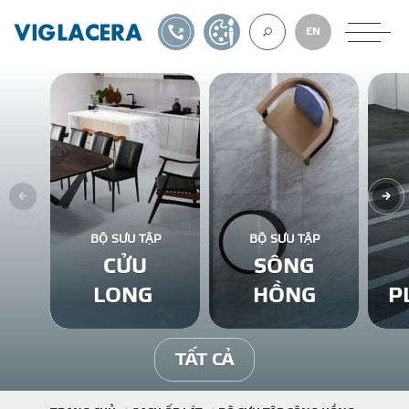
1900561582
TỰ THIẾT KẾ
EN
VỀ CHÚNG TÔ
GẠCH ỐP LÁT
BỘ SƯU TẬP
BỘ SƯU TẬP
CỬU
SÔNG
BÊ TÔNG KHÍ
LONG
HỒNG
P
NGÓI LỢP
TẤT CẢ
XUẤT KHẨU