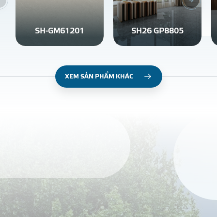
SH-GM61201
SH26 GP8805
XEM SẢN PHẨM KHÁC