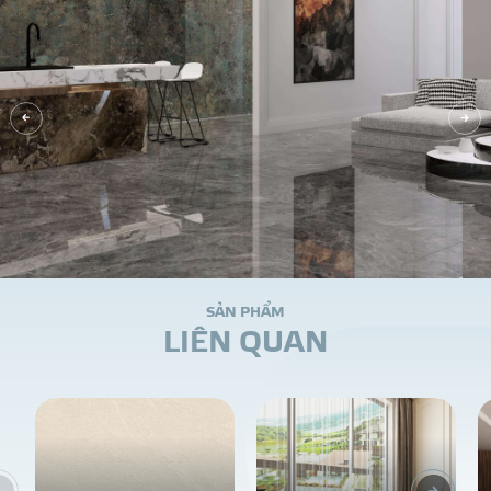
S
Ả
N
P
H
Ẩ
M
L
I
Ê
N
Q
U
A
N