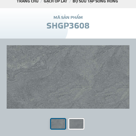
TRANG CHỦ
GẠCH ỐP LÁT
BỘ SƯU TẬP SÔNG HỒNG
DỰ Á
M
Ã
S
Ả
N
P
H
Ẩ
M
S
H
G
P
3
6
0
8
KÊNH PHÂN PHỐ
THƯ VIỆ
TIN SỰ KIỆN
TIN CHUYÊN MÔN
LIÊN HỆ - TƯ VẤ