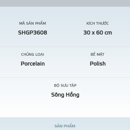
MÃ SẢN PHẨM
KÍCH THƯỚC
SHGP3608
30 x 60 cm
CHỦNG LOẠI
BỀ MẶT
Porcelain
Polish
BỘ SƯU TẬP
Sông Hồng
S
Ả
N
P
H
Ẩ
M