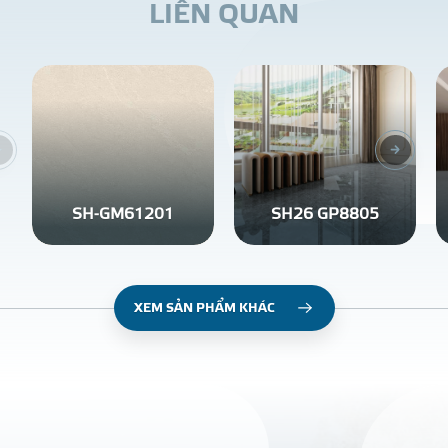
L
I
Ê
N
Q
U
A
N
SH-GM61201
SH26 GP8805
XEM SẢN PHẨM KHÁC