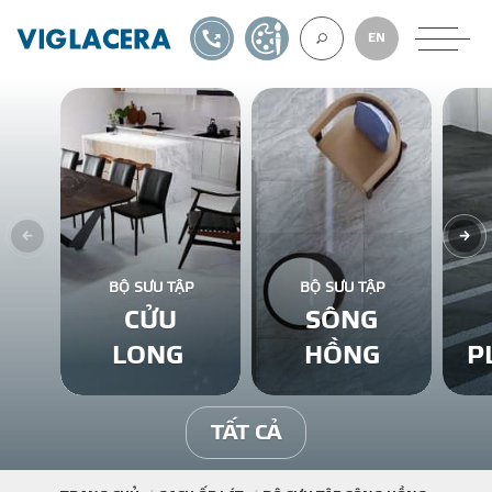
1900561582
TỰ THIẾT KẾ
EN
VỀ CHÚNG TÔ
GẠCH ỐP LÁT
BỘ SƯU TẬP
BỘ SƯU TẬP
CỬU
SÔNG
BÊ TÔNG KHÍ
LONG
HỒNG
P
NGÓI LỢP
TẤT CẢ
XUẤT KHẨU