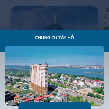
CHUNG CƯ TÂY HỒ
BẢO TÀNG LỊCH SỬ QUÂN SỰ VIỆT NAM
C
H
U
N
G
C
Ư
N
H
À
Ở