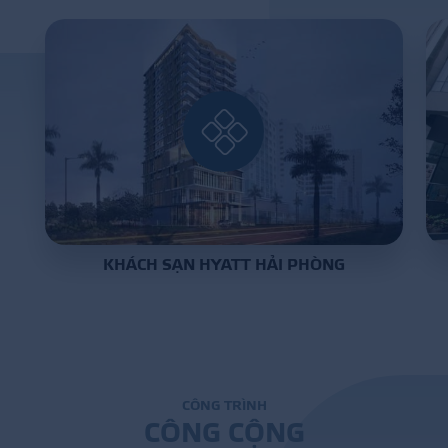
DỰ Á
KÊNH PHÂN PHỐ
THƯ VIỆ
KHÁCH SẠN HYATT HẢI PHÒNG
TIN SỰ KIỆN
TIN CHUYÊN MÔN
LIÊN HỆ - TƯ VẤ
C
Ô
N
G
T
R
Ì
N
H
C
Ô
N
G
C
Ộ
N
G