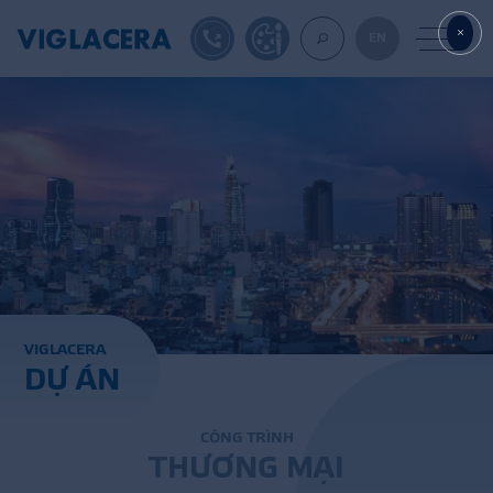
1900561582
TỰ THIẾT KẾ
EN
VỀ CHÚNG TÔ
GẠCH ỐP LÁT
BÊ TÔNG KHÍ
V
I
G
L
A
C
E
R
A
D
Ự
Á
N
NGÓI LỢP
XUẤT KHẨU
C
Ô
N
G
T
R
Ì
N
H
T
H
Ư
Ơ
N
G
M
Ạ
I