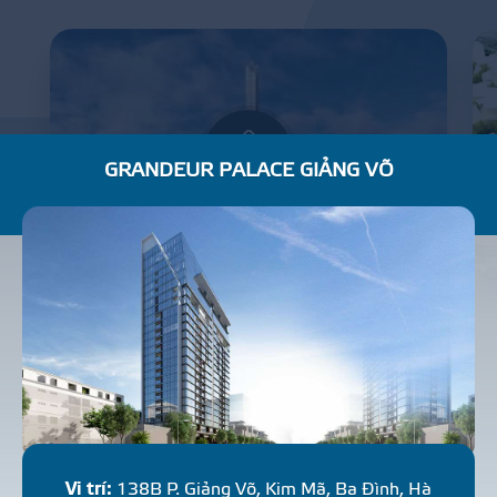
GRANDEUR PALACE GIẢNG VÕ
BẢO TÀNG LỊCH SỬ QUÂN SỰ VIỆT NAM
C
H
U
N
G
C
Ư
N
H
À
Ở
Vị trí:
138B P. Giảng Võ, Kim Mã, Ba Đình, Hà