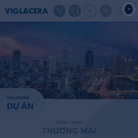
1900561582
TỰ THIẾT KẾ
EN
VỀ CHÚNG TÔ
GẠCH ỐP LÁT
BÊ TÔNG KHÍ
V
I
G
L
A
C
E
R
A
D
Ự
Á
N
NGÓI LỢP
XUẤT KHẨU
C
Ô
N
G
T
R
Ì
N
H
T
H
Ư
Ơ
N
G
M
Ạ
I