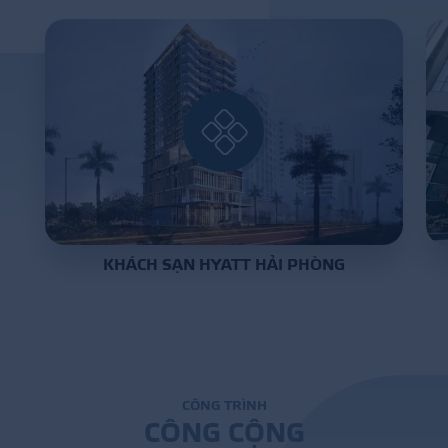
DỰ Á
KÊNH PHÂN PHỐ
THƯ VIỆ
KHÁCH SẠN HYATT HẢI PHÒNG
TIN SỰ KIỆN
TIN CHUYÊN MÔN
LIÊN HỆ - TƯ VẤ
C
Ô
N
G
T
R
Ì
N
H
C
Ô
N
G
C
Ộ
N
G