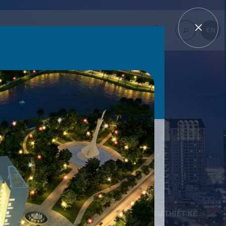
THƯ VIỆN
TIN TỨC
LIÊN HỆ - TƯ VẤN
EN
TÌM
KIẾM...
1900561582
TỰ THIẾT KẾ