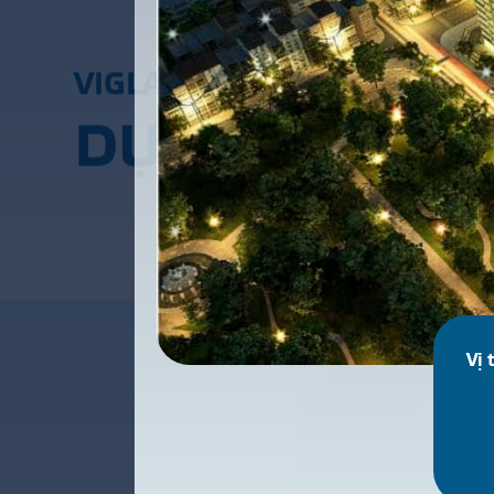
V
I
G
L
A
C
E
R
A
D
Ự
Á
N
C
Ô
N
G
T
R
Ì
N
H
T
H
Ư
Ơ
Vị t