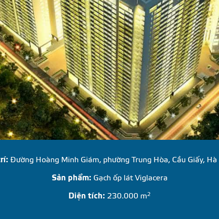
N
G
M
Ạ
I
rí:
Đường Hoàng Minh Giám, phường Trung Hòa, Cầu Giấy, Hà
Sản phẩm:
Gạch ốp lát Viglacera
2
Diện tích:
230.000 m