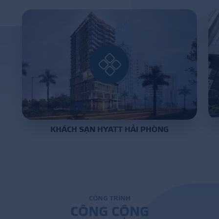
DỰ Á
KÊNH PHÂN PHỐ
THƯ VIỆ
KHÁCH SẠN HYATT HẢI PHÒNG
TIN SỰ KIỆN
TIN CHUYÊN MÔN
LIÊN HỆ - TƯ VẤ
C
Ô
N
G
T
R
Ì
N
H
C
Ô
N
G
C
Ộ
N
G