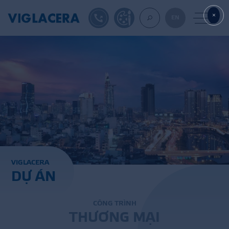
1900561582
TỰ THIẾT KẾ
EN
VỀ CHÚNG TÔ
GẠCH ỐP LÁT
BÊ TÔNG KHÍ
V
I
G
L
A
C
E
R
A
D
Ự
Á
N
NGÓI LỢP
XUẤT KHẨU
C
Ô
N
G
T
R
Ì
N
H
T
H
Ư
Ơ
N
G
M
Ạ
I