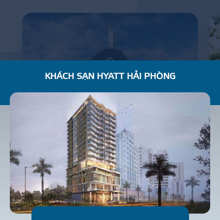
KHÁCH SẠN HYATT HẢI PHÒNG
BẢO TÀNG LỊCH SỬ QUÂN SỰ VIỆT NAM
C
H
U
N
G
C
Ư
N
H
À
Ở