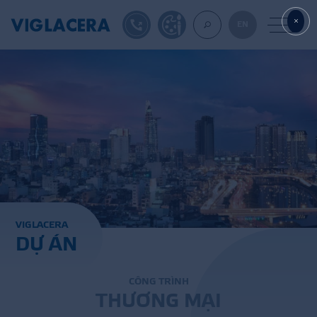
1900561582
TỰ THIẾT KẾ
EN
VỀ CHÚNG TÔ
GẠCH ỐP LÁT
BÊ TÔNG KHÍ
V
I
G
L
A
C
E
R
A
D
Ự
Á
N
NGÓI LỢP
XUẤT KHẨU
C
Ô
N
G
T
R
Ì
N
H
T
H
Ư
Ơ
N
G
M
Ạ
I