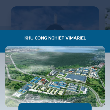
KHU CÔNG NGHIỆP VIMARIEL
BẢO TÀNG LỊCH SỬ QUÂN SỰ VIỆT NAM
C
H
U
N
G
C
Ư
N
H
À
Ở