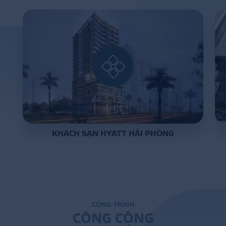
DỰ Á
KÊNH PHÂN PHỐ
THƯ VIỆ
KHÁCH SẠN HYATT HẢI PHÒNG
TIN SỰ KIỆN
TIN CHUYÊN MÔN
LIÊN HỆ - TƯ VẤ
C
Ô
N
G
T
R
Ì
N
H
C
Ô
N
G
C
Ộ
N
G