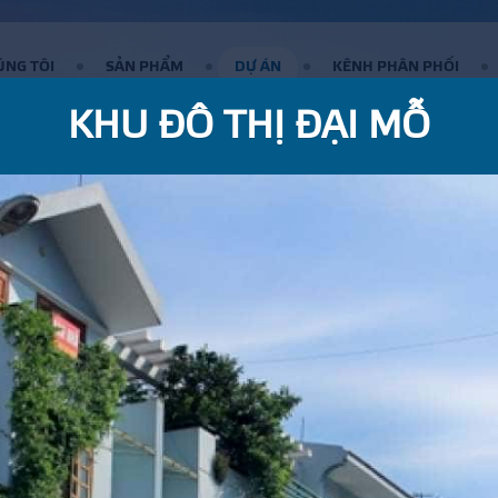
ÚNG TÔI
SẢN PHẨM
DỰ ÁN
KÊNH PHÂN PHỐI
KHU ĐÔ THỊ ĐẠI MỖ