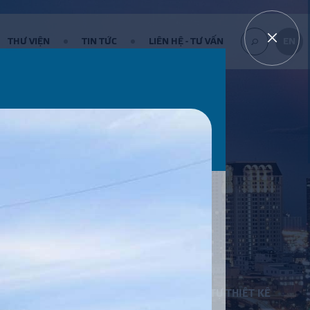
THƯ VIỆN
TIN TỨC
LIÊN HỆ - TƯ VẤN
EN
TÌM
KIẾM...
1900561582
TỰ THIẾT KẾ