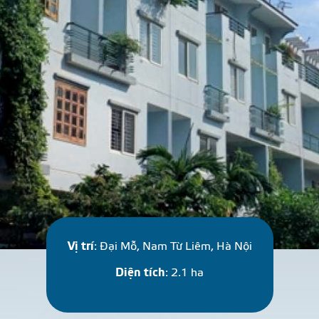
N
G
M
Ạ
I
Vị trí
: Đại Mỗ, Nam Từ Liêm, Hà Nội
Diện tích
: 2.1 ha