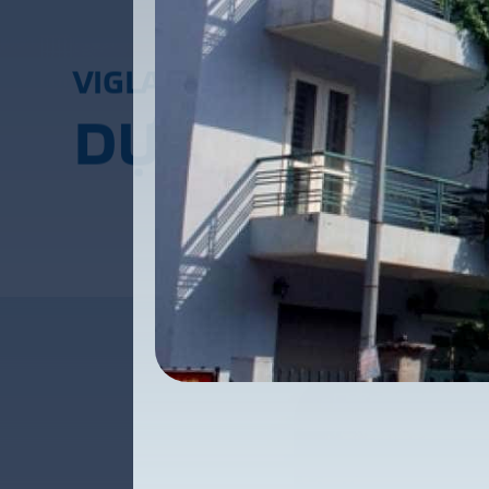
V
I
G
L
A
C
E
R
A
D
Ự
Á
N
C
Ô
N
G
T
R
Ì
N
H
T
H
Ư
Ơ